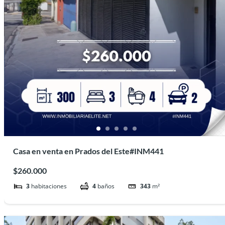
Casa en venta en Prados del Este#INM441
$260.000
3
habitaciones
4
baños
343
m²