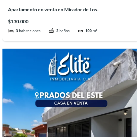
Apartamento en venta en Mirador de Los
Samanes#INM447
$130.000
3
habitaciones
2
baños
100
m²