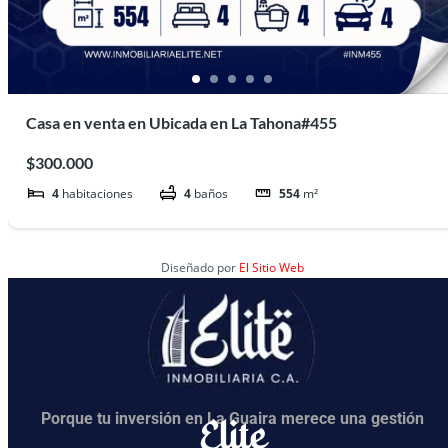
Casa en venta en Ubicada en La Tahona#455
$300.000
4
habitaciones
4
baños
554
m²
Diseñado por
El Sitio Web
Elite
Porque tu inversión en La Guaira merece una gestión