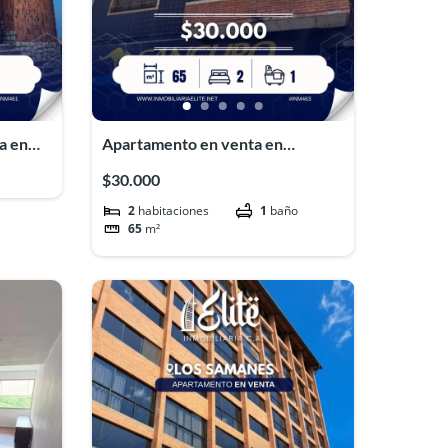
a en
Apartamento en venta en
Maiquetía#INM463
$30.000
2
habitaciones
1
baño
65
m²