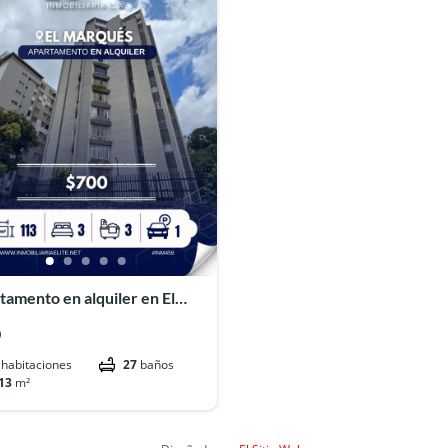
tamento en alquiler en El
qués#INM459
0
habitaciones
27
baños
13
m²