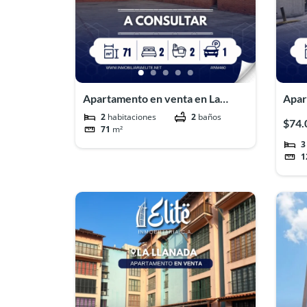
Apartamento en venta en La
Apar
Llanada#INM460
Mac
2
habitaciones
2
baños
$74.
71
m²
3
1