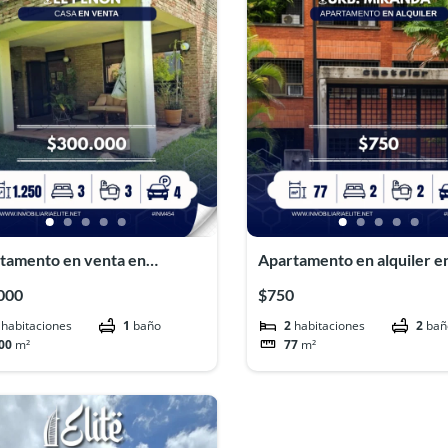
tamento en venta en
Apartamento en alquiler e
uto#INM431
Urbanización Miranda#I
000
$750
habitaciones
1
baño
2
habitaciones
2
bañ
00
m²
77
m²