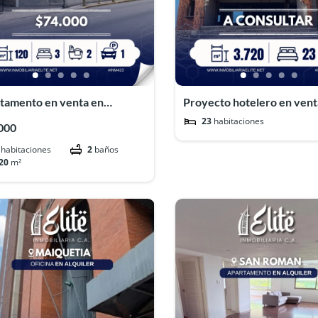
tamento en venta en
Proyecto hotelero en vent
uto#INM423
Puerto Cabello#INM461
23
habitaciones
000
habitaciones
2
baños
20
m²