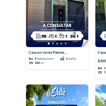
Casa en venta Palmar
Casa
Este#INM453
Peñ
4
habitaciones
2
baños
$300
208
m²
3
1