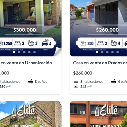
 en venta en Urbanización El
Casa en venta en Prados d
on#454
Este#INM441
.000
$260.000
habitaciones
3
baños
3
habitaciones
4
bañ
250
m²
343
m²