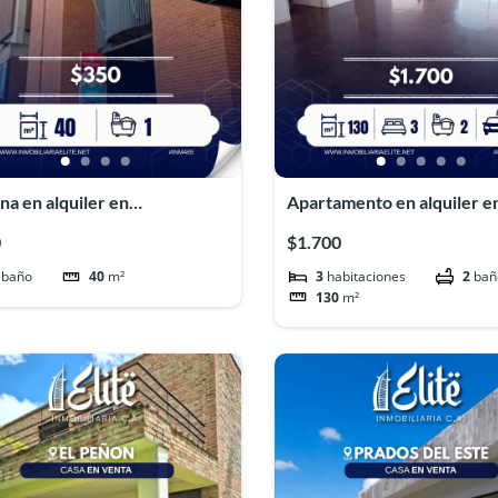
na en alquiler en
Apartamento en alquiler e
uetía#INM465
Roman#INM452
0
$1.700
baño
40
m²
3
habitaciones
2
bañ
130
m²