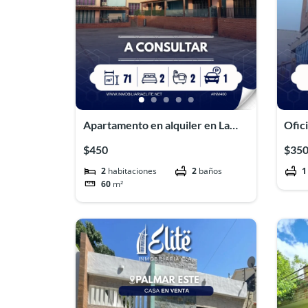
Apartamento en alquiler en La
Ofici
llanada#INM464
Maiq
$450
$35
2
habitaciones
2
baños
1
60
m²