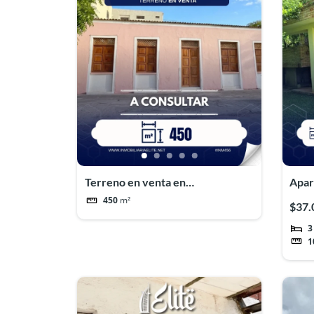
Terreno en venta en
Apar
Macuto#INM456
Mac
450
m²
$37.
3
1