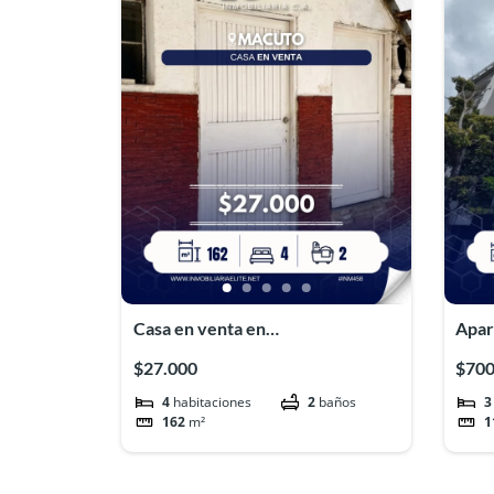
Casa en venta en
Apar
Macuto#INM458
Mar
$27.000
$70
4
habitaciones
2
baños
3
162
m²
1