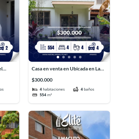
el
Casa en venta en Ubicada en La
Tahona#455
$300.000
os
4
habitaciones
4
baños
554
m²