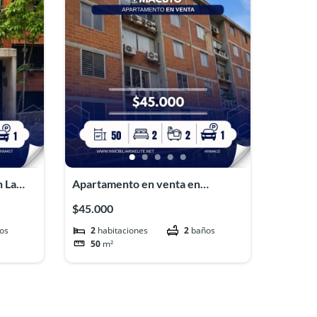
n La
Apartamento en venta en
NM457
Macuto#INM410
$45.000
os
2
habitaciones
2
baños
50
m²