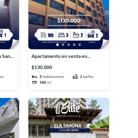
n San
Apartamento en venta en
Mirador de Los Samanes#INM447
$130.000
os
3
habitaciones
2
baños
100
m²