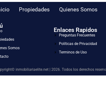
nicio
Propiedades
Quienes Somos
ú
Enlaces Rapidos
io
Preguntas Frecuentes
piedades
Políticas de Privacidad
enes Somos
Terminos de Uso
tacto
pyright© inmobiliariaelite.net | 2026. Todos los derechos reserv