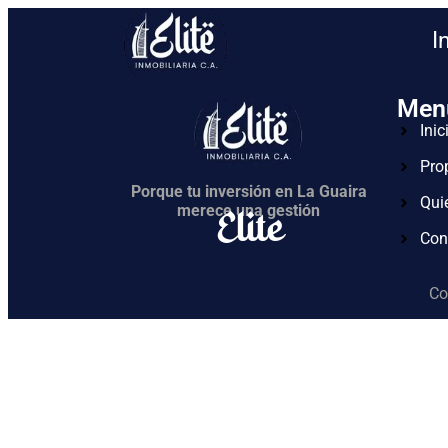
I
Men
Inic
Pro
Porque tu inversión en La Guaira
Qui
Elite
merece una gestión
Con
Co