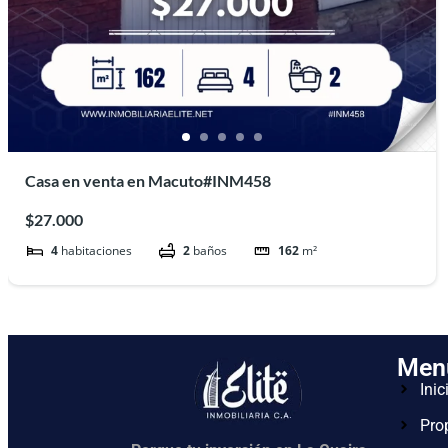
Casa en venta en Macuto#INM458
$27.000
4
habitaciones
2
baños
162
m²
Men
Inic
Pro