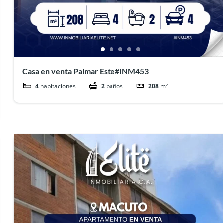
Casa en venta Palmar Este#INM453
4
habitaciones
2
baños
208
m²