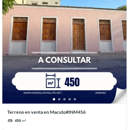
Terreno en venta en Macuto#INM456
450
m²