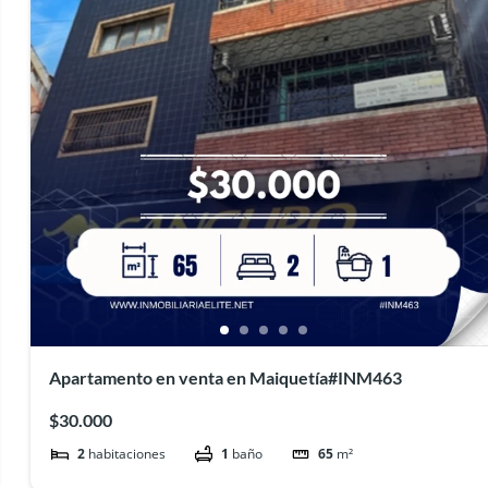
Apartamento en venta en Maiquetía#INM463
$30.000
2
habitaciones
1
baño
65
m²