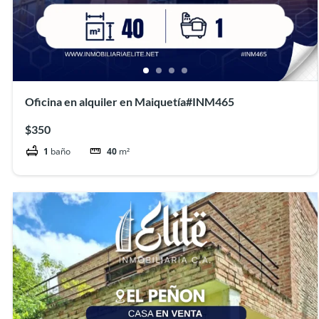
Oficina en alquiler en Maiquetía#INM465
$350
1
baño
40
m²