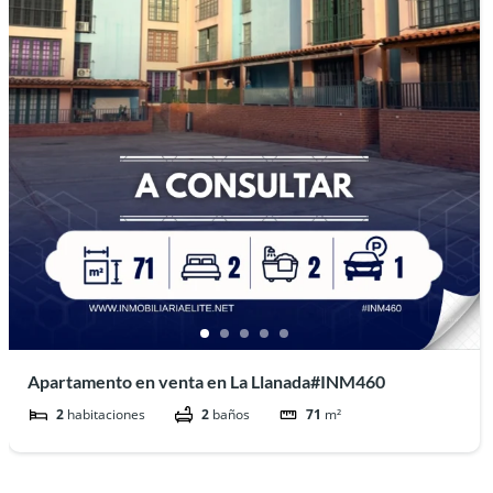
Apartamento en venta en La Llanada#INM460
2
habitaciones
2
baños
71
m²