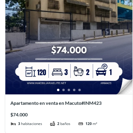
Apartamento en venta en Macuto#INM423
$74.000
3
habitaciones
2
baños
120
m²