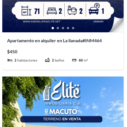
Apartamento en alquiler en La llanada#INM464
$450
2
habitaciones
2
baños
60
m²